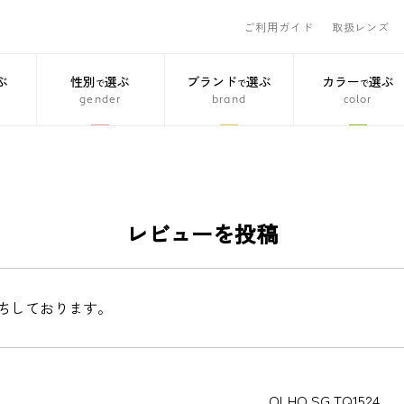
ご利用ガイド
取扱レンズ
ぶ
性別
選ぶ
ブランド
選ぶ
カラー
選ぶ
で
で
で
gender
brand
color
レビューを投稿
ちしております。
OLHO SG TQ1524