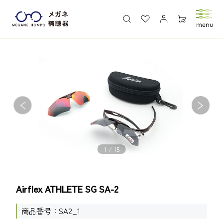
1
/
15
Airflex ATHLETE SG SA-2
商品番号
SA2_1