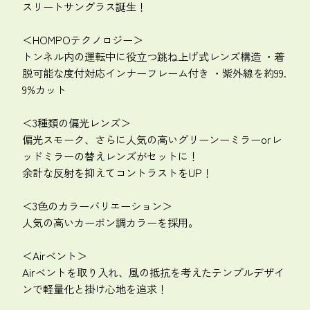
スリートサングラス誕生！
＜HOMPOテクノロジー＞
トンネル内の運転中に役立つ跳ね上げ式レンズ構造 ・着
脱可能な度付対応インナーフレーム付き ・紫外線を約99.
9%カット
＜3種類の偏光レンズ＞
偏光スモーク、さらに人気の高いグリーンーミラーorレ
ッドミラーの替えレンズがセットに！
余計な反射を抑えてコントラストをUP！
＜3色のカラーバリエーション＞
人気の高いカーボン調カラーを採用。
＜Airベント＞
Airベントを取り入れ、風の抵抗を考えたテンプルデザイ
ンで軽量化と掛け心地を追求！