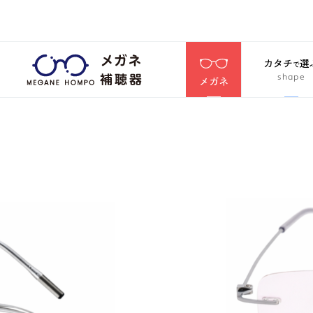
カタチ
選
で
shape
メガネ