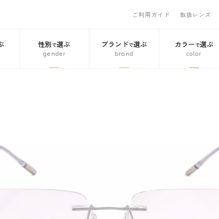
ご利用ガイド
取扱レンズ
ぶ
性別
選ぶ
ブランド
選ぶ
カラー
選ぶ
で
で
で
gender
brand
color