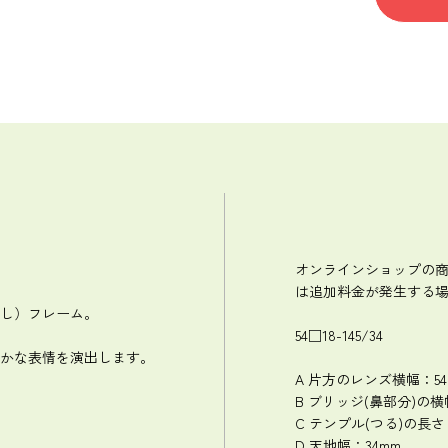
オンラインショップの
は追加料金が発生する
し）フレーム。
54□18-145/34
かな表情を演出します。
A 片方のレンズ横幅：54
B ブリッジ(鼻部分)の横
C テンプル(つる)の長さ：
。
D 天地幅：34mm