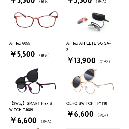
￥5,500
￥5,500
（税込）
（税込）
Airflex 6055
Airflex ATHLETE SG SA-
2
￥5,500
（税込）
￥13,900
（税込）
【2Way】SMART Flex S
OLHO SWiTCH TP1110
WiTCH TJ689
￥6,600
（税込）
￥6,600
（税込）